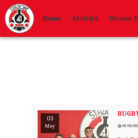
Home
Attività
Dicono Di
RUGBY
03
May
05/03/202