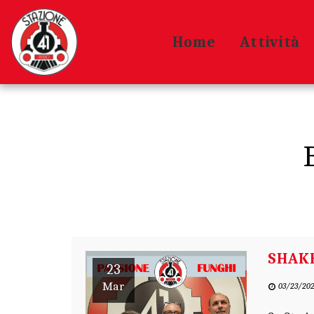
Home
Attività
SHAKE
23
Mar
03/23/202