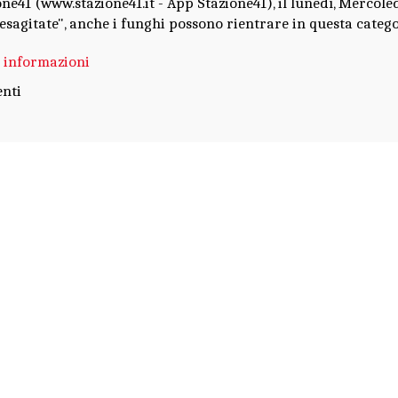
ne41 (www.stazione41.it - App Stazione41), il lunedì, Mercole
esagitate", anche i funghi possono rientrare in questa categor
i informazioni
nti