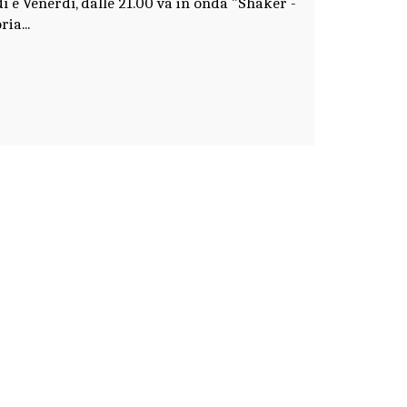
dì e Venerdì, dalle 21.00 va in onda "Shaker -
ia...